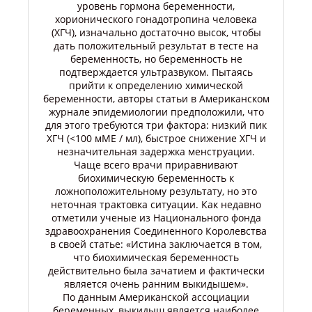
уровень гормона беременности,
хорионического гонадотропина человека
(ХГЧ), изначально достаточно высок, чтобы
дать положительный результат в тесте на
беременность, но беременность не
подтверждается ультразвуком. Пытаясь
прийти к определению химической
беременности, авторы статьи в Американском
журнале эпидемиологии предположили, что
для этого требуются три фактора: низкий пик
ХГЧ (<100 мМЕ / мл), быстрое снижение ХГЧ и
незначительная задержка менструации.
Чаще всего врачи приравнивают
биохимическую беременность к
ложноположительному результату, но это
неточная трактовка ситуации. Как недавно
отметили ученые из Национального фонда
здравоохранения Соединенного Королевства
в своей статье: «Истина заключается в том,
что биохимическая беременность
действительно была зачатием и фактически
является очень ранним выкидышем».
По данным Американской ассоциации
беременных, выкидыш является наиболее