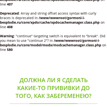
line
407
Deprecated
: Array and string offset access syntax with curly
braces is deprecated in
/www/wwwroot/gormoni-i-
besplodie.ru/core/xpdo/cache/xpdocachemanager.class.php
on
line
408
Warning
: "continue" targeting switch is equivalent to "break". Did
you mean to use "continue 2"? in
/www/wwwroot/gormoni-i-
besplodie.ru/core/model/modx/modcachemanager.class.php
on
line
580
ДОЛЖНА ЛИ Я СДЕЛАТЬ
КАКИЕ-ТО ПРИВИВКИ ДО
ТОГО, КАК ЗАБЕРЕМЕНЕЮ?